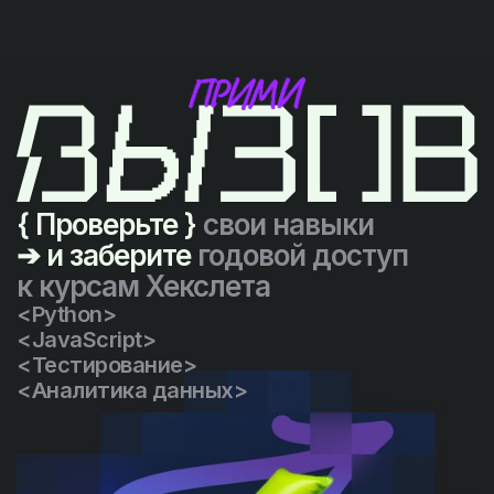
{ Проверьте }
свои навыки
➔ и заберите
годовой доступ
к курсам Хекслета
<Python>
<JavaScript>
<Тестирование>
<Аналитика данных>